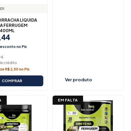
ER
ORRACHA LIQUIDA
NA FERRUGEM
 400ML
,44
esconto no Pix
94
de crédito
e R$ 2,50 no Pix
Ver produto
COMPRAR
A
EM FALTA