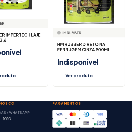
ER
HM RUBBER
ER IMPERTECH LAJE
3,6
HM RUBBER DIRETO NA
FERRUGEM CINZA 900ML
ponível
Indisponível
produto
Ver produto
ONOSCO
PAGAMENTOS
DAS / WHATSAPP
8-1010