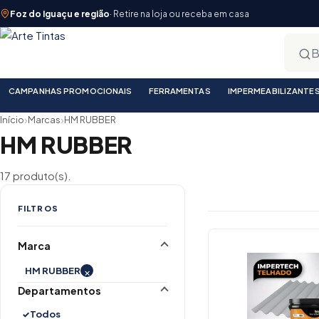
Foz do Iguaçu e região
· Retire na loja ou receba em casa
CAMPANHAS PROMOCIONAIS
FERRAMENTAS
IMPERMEABILIZANTE
›
›
Início
Marcas
HM RUBBER
HM RUBBER
17 produto(s).
FILTROS
Lista de prod
Marca
×
HM RUBBER
Departamentos
Todos