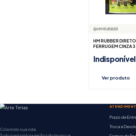
HM RUBBER
HM RUBBER DIRETO
FERRUGEM CINZA 3
Indisponível
Ver produto
ATENDIMEN
Prazo de Ent
Troca e Devo
Colorindo sua vida.
Tudo para pintura em Foz do Iguaçu e
Formas de P