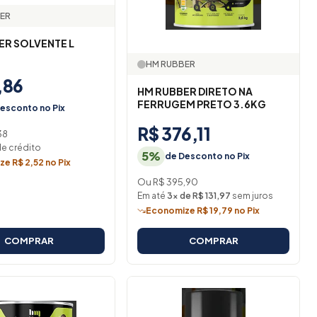
ER
ER SOLVENTE L
HM RUBBER
,86
HM RUBBER DIRETO NA
FERRUGEM PRETO 3.6KG
esconto no Pix
R$ 376,11
38
de crédito
5%
de Desconto no Pix
e R$ 2,52 no Pix
Ou R$ 395,90
Em até
3× de R$ 131,97
sem juros
Economize R$ 19,79 no Pix
COMPRAR
COMPRAR