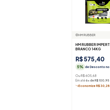
HM RUBBER
HM RUBBER IMPERT
BRANCO 14KG
R$ 575,40
5%
de Desconto no 
Ou R$ 605,68
Em até
6× de R$ 100,95
Economize R$ 30,28 