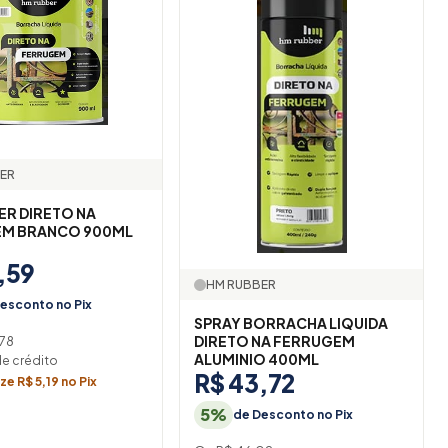
ER
ER DIRETO NA
M BRANCO 900ML
,59
HM RUBBER
esconto no Pix
SPRAY BORRACHA LIQUIDA
DIRETO NA FERRUGEM
,78
ALUMINIO 400ML
de crédito
R$ 43,72
e R$ 5,19 no Pix
5%
de Desconto no Pix