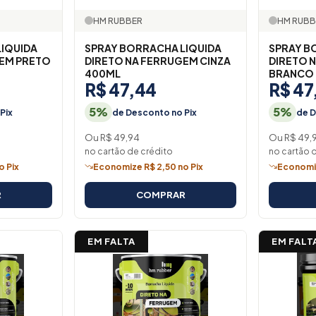
HM RUBBER
HM RUBB
LIQUIDA
SPRAY BORRACHA LIQUIDA
SPRAY B
GEM PRETO
DIRETO NA FERRUGEM CINZA
DIRETO 
400ML
BRANCO
R$ 47,44
R$ 47
5%
5%
Pix
de Desconto no Pix
de D
Ou R$ 49,94
Ou R$ 49,
no cartão de crédito
no cartão 
o Pix
Economize R$ 2,50 no Pix
Economiz
R
COMPRAR
EM FALTA
EM FALT