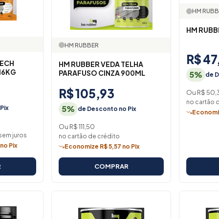
HM RUBB
HM RUBB
HM RUBBER
R$ 47
TECH
HM RUBBER VEDA TELHA
16KG
PARAFUSO CINZA 900ML
5%
de D
R$ 105,93
Ou R$ 50,
no cartão 
5%
Pix
de Desconto no Pix
Economiz
Ou R$ 111,50
sem juros
no cartão de crédito
no Pix
Economize R$ 5,57 no Pix
R
COMPRAR