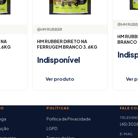
HM RUBB
HM RUBBER
HM RUBB
 NA
HM RUBBER DIRETO NA
BRANCO 
.6KG
FERRUGEM BRANCO 3.6KG
Indis
Indisponível
Ver produto
Ver 
TO
POLÍTICAS
FALE C
TELEVEN
rega
Política de Privacidade
(45) 302
lução
LGPD
E-MAIL
agamento
Termos de Uso