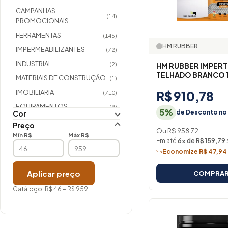
CAMPANHAS
(14)
PROMOCIONAIS
FERRAMENTAS
(145)
HM RUBBER
IMPERMEABILIZANTES
(72)
INDUSTRIAL
(2)
HM RUBBER IMPER
TELHADO BRANCO 
MATERIAIS DE CONSTRUÇÃO
(1)
IMOBILIARIA
R$ 910,78
(710)
EQUIPAMENTOS
(9)
5%
de Desconto no 
Cor
COMPLEMENTOS
(336)
Preço
Ou R$ 958,72
COMPLEMENTOS
Mín R$
Máx R$
(7)
Em até
6× de R$ 159,79
IMOBILIARIO/MASSAS
Economize R$ 47,94 
COMPLEMENTOS
(44)
IMOBILIARIO/TEXTURAS
Aplicar preço
COMPRA
IMOBILIARIO/MADEIRA
(59)
Catálogo: R$ 46 – R$ 959
MATERIAIS ELETRICOS
(0)
COMPLEMENTO
(6)
IMOBILIARIO/METAIS